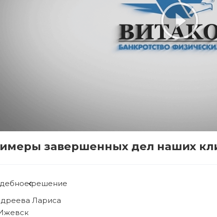
имеры завершенных дел наших кл
Судебное решение
Рябова Людмила
г. Ижевск