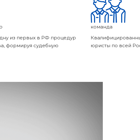
о
команда
дну из первых в РФ процедур
Квалифицированны
ва, формируя судебную
юристы по всей Ро