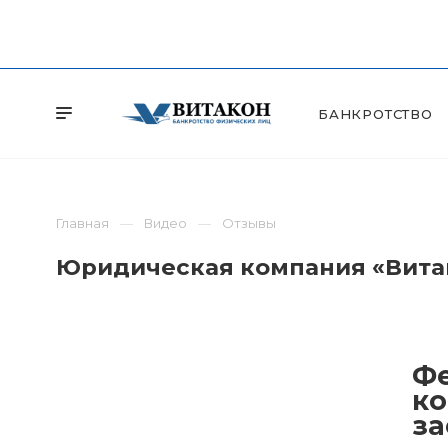
БАНКРОТСТВО
Главная
Видео
Отзывы
Юридическая компания «Витак
Фе
ко
за