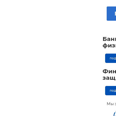
Бан
физ
по
Фин
защ
по
Мы 