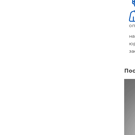
оп
на
ю
за
Пос