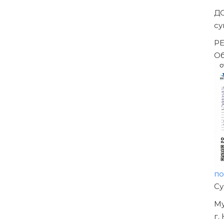
Д
су
РЕ
О
п
Н
О
У