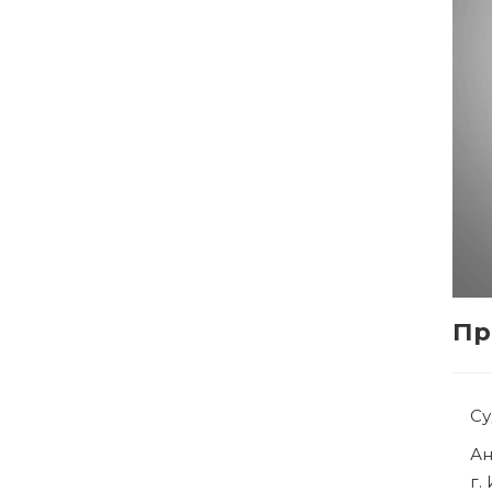
Пр
С
Р
г.