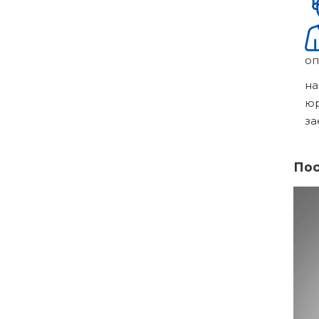
оп
на
ю
за
Пос