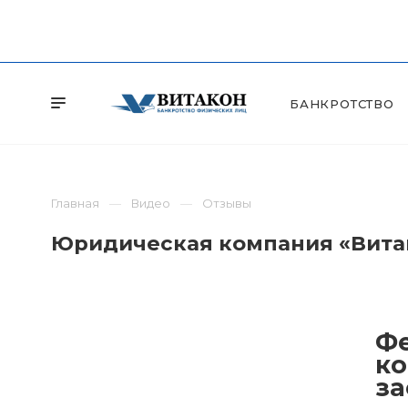
БАНКРОТСТВО
Главная
Видео
Отзывы
Юридическая компания «Витак
Фе
ко
за