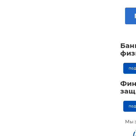
Бан
физ
по
Фин
защ
по
Мы 