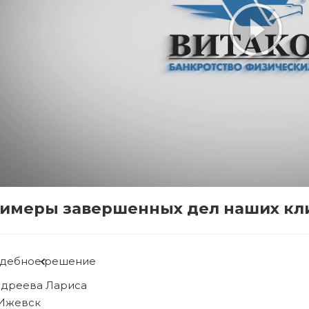
имеры завершенных дел наших кл
удебное решение
ябова Людмила
 Ижевск