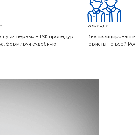
о
команда
дну из первых в РФ процедур
Квалифицированны
ва, формируя судебную
юристы по всей Ро