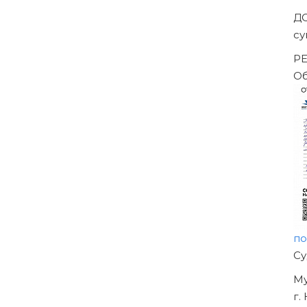
Д
су
РЕ
Об
по
Н
О
УЖ