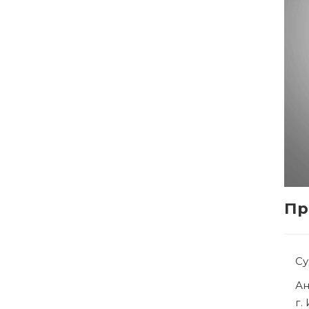
Пр
Су
Ря
г.