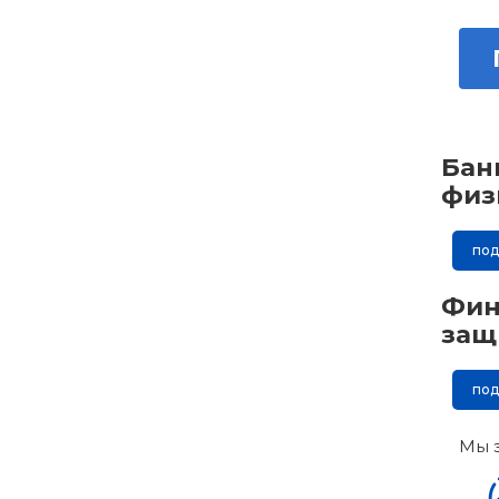
Бан
физ
по
Фин
защ
по
Мы 