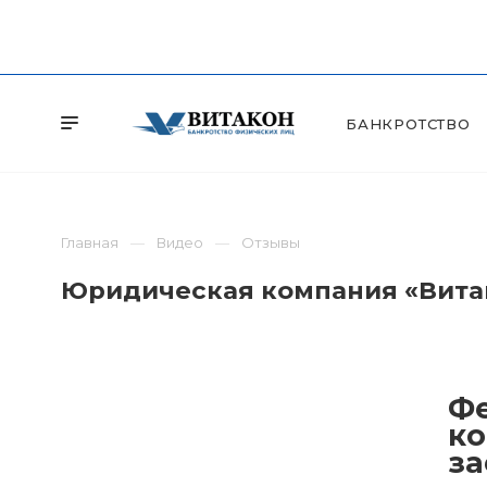
БАНКРОТСТВО
Главная
Видео
Отзывы
Юридическая компания «Витак
Фе
ко
за