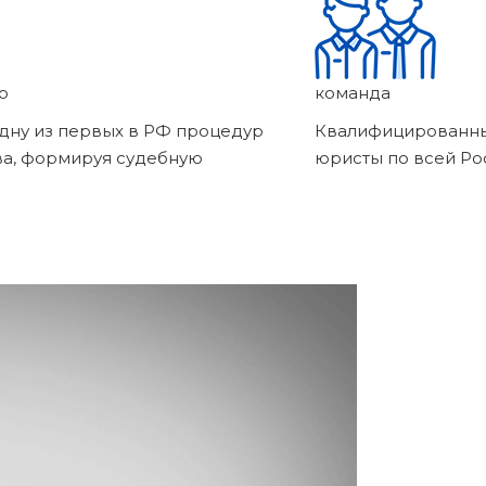
о
команда
дну из первых в РФ процедур
Квалифицированны
ва, формируя судебную
юристы по всей Ро