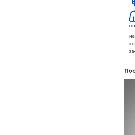
оп
на
ю
за
Пос