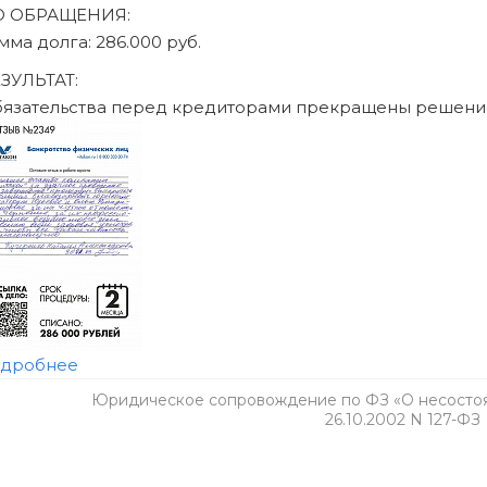
 том числе ограничения на получение кредита и повторное б
обратитесь к своему кредитору и в МФЦ.