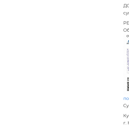
За
-->