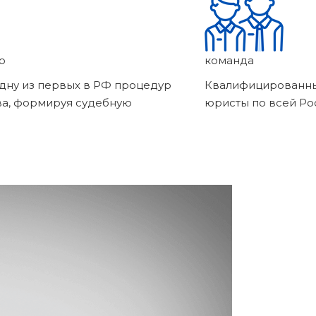
о
команда
дну из первых в РФ процедур
Квалифицированны
ва, формируя судебную
юристы по всей Ро