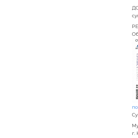
Д
су
РЕ
Об
по
Н
О
УЖ