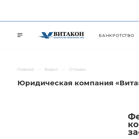
БАНКРОТСТВО
Главная
Видео
Отзывы
Юридическая компания «Витак
Фе
ко
за