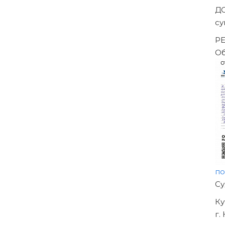
За
-->