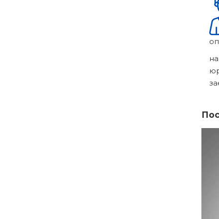
оп
на
ю
за
Пос