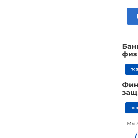
Бан
физ
по
Фин
защ
по
Мы 