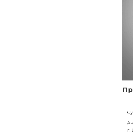
Пр
Су
Ря
г.