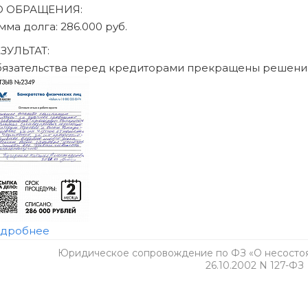
 том числе ограничения на получение кредита и повторное б
обратитесь к своему кредитору и в МФЦ.