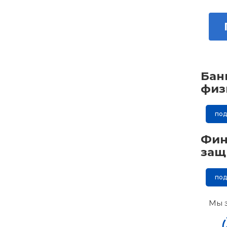
Бан
физ
по
Фин
защ
по
Мы 