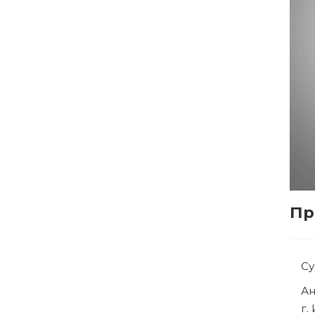
Пр
С
Р
г.