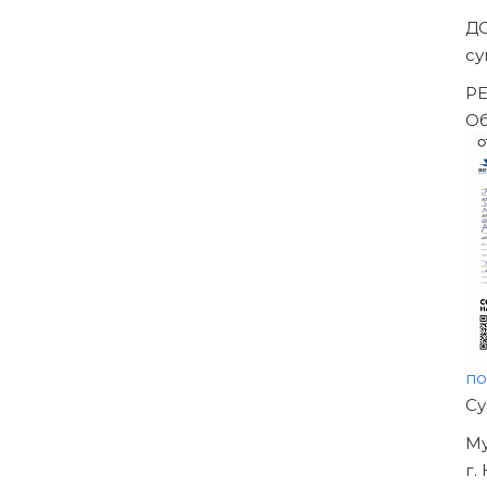
Д
су
РЕ
О
п
Н
О
У