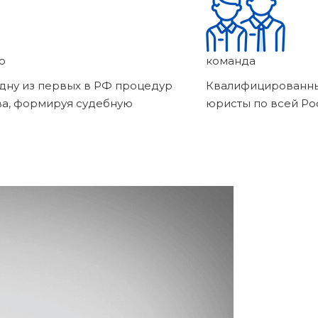
о
команда
дну из первых в РФ процедур
Квалифицированны
ва, формируя судебную
юристы по всей Ро