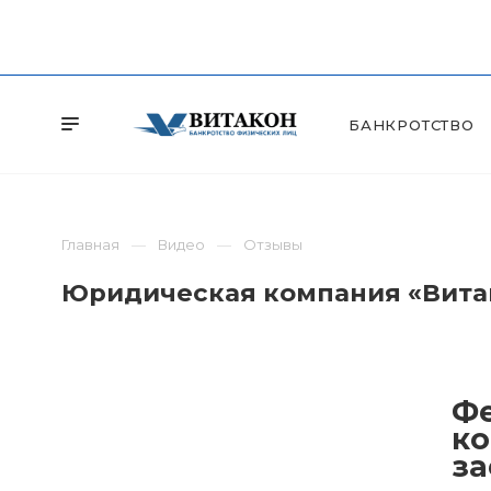
БАНКРОТСТВО
Главная
Видео
Отзывы
Юридическая компания «Витак
Фе
ко
за