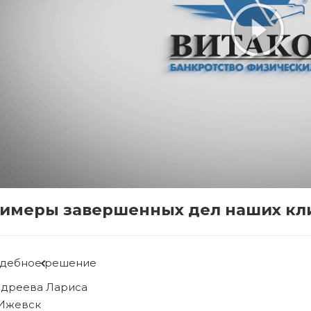
имеры завершенных дел наших кл
удебное решение
ябова Людмила
 Ижевск