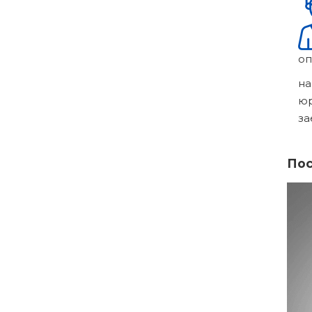
оп
на
ю
за
Пос