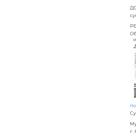
Д
су
РЕ
О
п
Н
О
У