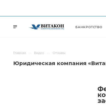
БАНКРОТСТВО
Главная
Видео
Отзывы
Юридическая компания «Витак
Фе
ко
за