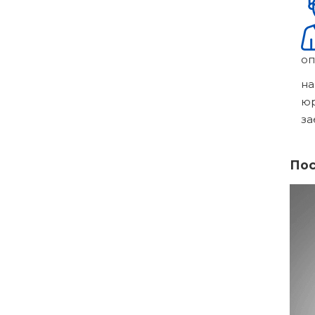
оп
на
ю
за
Пос