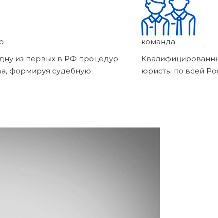
о
команда
дну из первых в РФ процедур
Квалифицированны
ва, формируя судебную
юристы по всей Ро