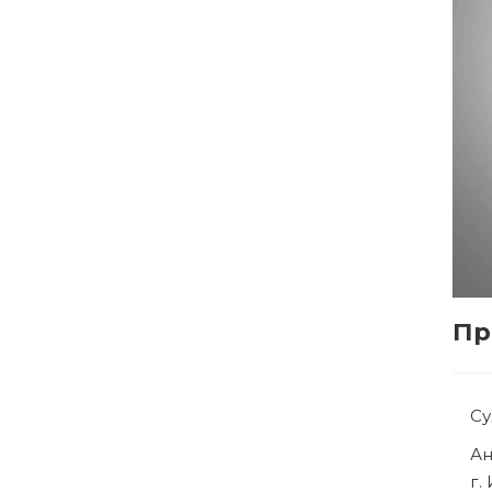
Пр
С
Р
г.