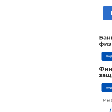
Бан
физ
по
Фин
защ
по
Мы 