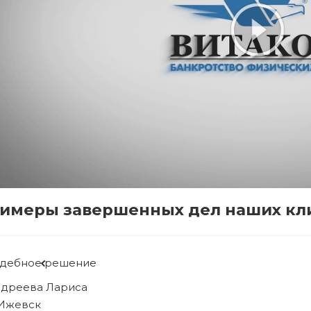
имеры завершенных дел наших кл
удебное решение
ябова Людмила
 Ижевск