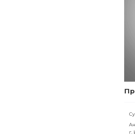
Пр
С
Р
г.