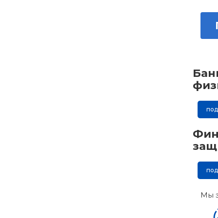
Бан
физ
по
Фин
защ
по
Мы 