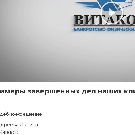
имеры завершенных дел наших кл
удебное решение
ябова Людмила
 Ижевск