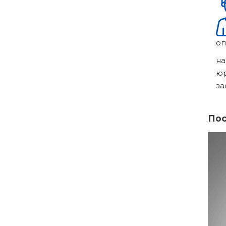
оп
на
ю
за
Пос