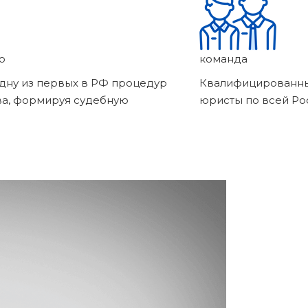
о
команда
дну из первых в РФ процедур
Квалифицированны
ва, формируя судебную
юристы по всей Ро