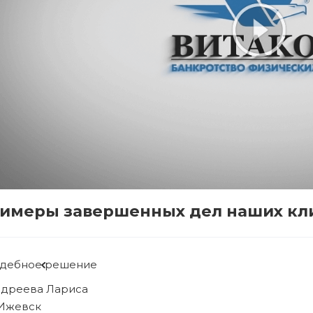
имеры завершенных дел наших кл
удебное решение
ябова Людмила
 Ижевск