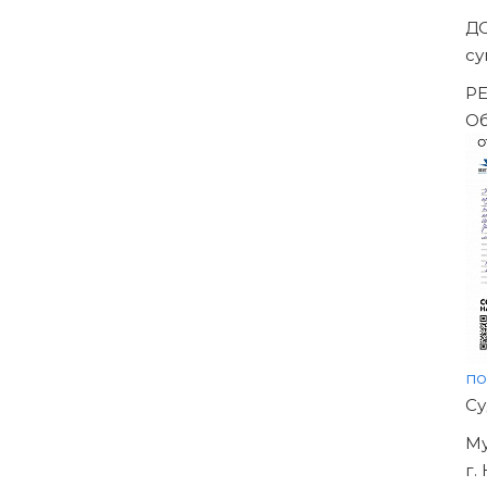
Д
су
РЕ
О
п
Н
О
У