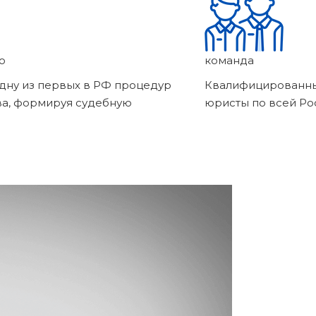
о
команда
дну из первых в РФ процедур
Квалифицированны
ва, формируя судебную
юристы по всей Ро