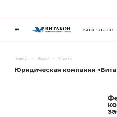
БАНКРОТСТВО
Главная
Видео
Отзывы
Юридическая компания «Витак
Фе
ко
за