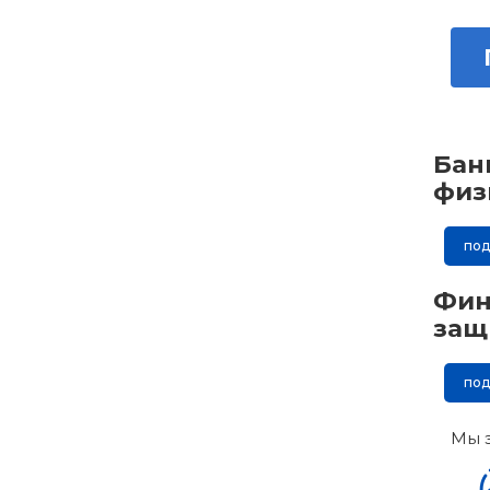
Бан
физ
по
Фин
защ
по
Мы 