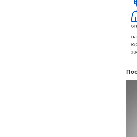
оп
на
ю
за
Пос