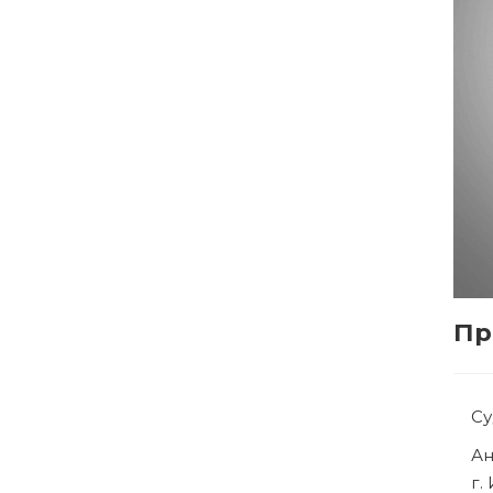
Пр
С
Р
г.