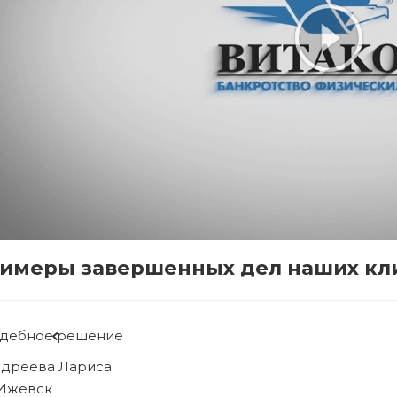
имеры завершенных дел наших кл
удебное решение
ябова Людмила
 Ижевск