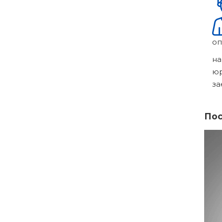
оп
на
ю
за
Пос