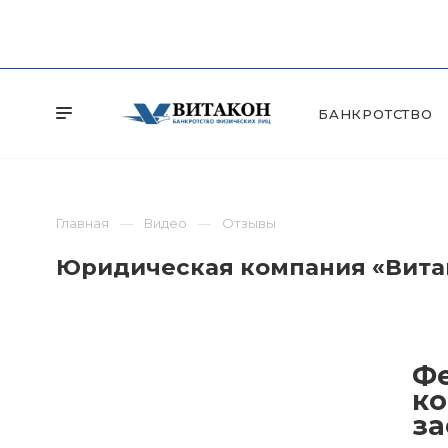
БАНКРОТСТВО
Главная
Видео
Отзывы
Юридическая компания «Витак
Фе
ко
за