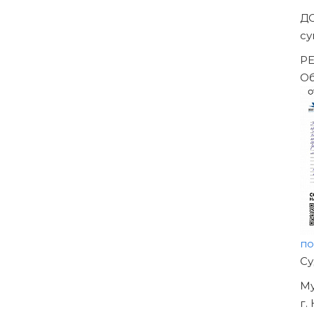
Д
су
РЕ
О
п
Н
О
У