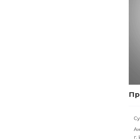
Пр
С
Р
г.