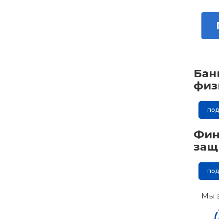
Бан
физ
по
Фин
защ
по
Мы 