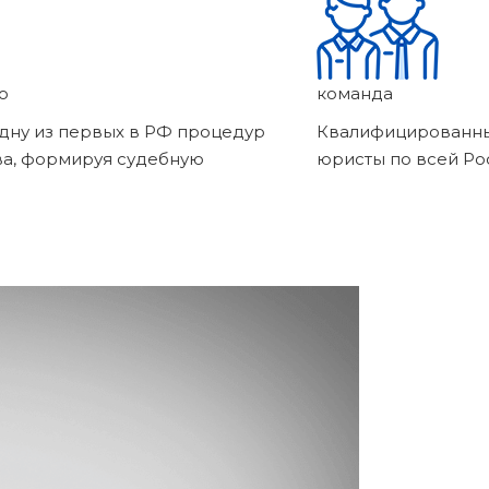
о
команда
дну из первых в РФ процедур
Квалифицированны
ва, формируя судебную
юристы по всей Ро