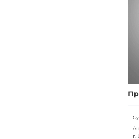
Пр
Су
Ря
г.