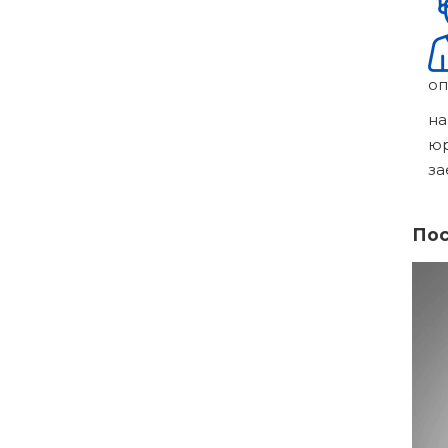
оп
на
ю
за
Пос