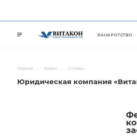
БАНКРОТСТВО
Главная
Видео
Отзывы
Юридическая компания «Витак
Фе
ко
за