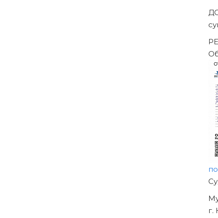
Д
су
РЕ
Об
по
Н
О
УЖ