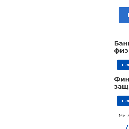
Бан
физ
по
Фин
защ
по
Мы 