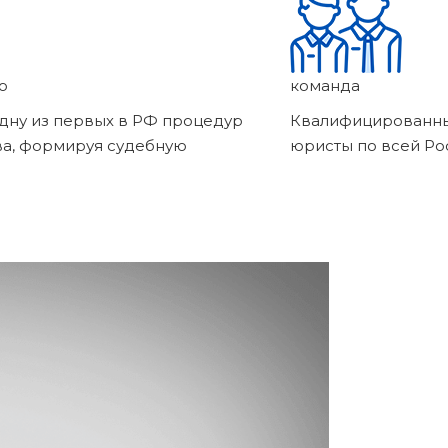
о
команда
дну из первых в РФ процедур
Квалифицированны
ва, формируя судебную
юристы по всей Ро