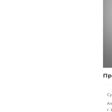
Пр
Су
Ря
г.