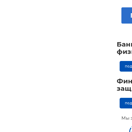
Бан
физ
по
Фин
защ
по
Мы 