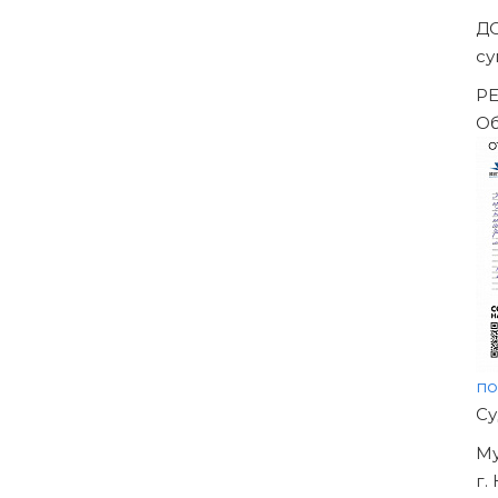
Д
су
РЕ
Об
по
Н
О
УЖ