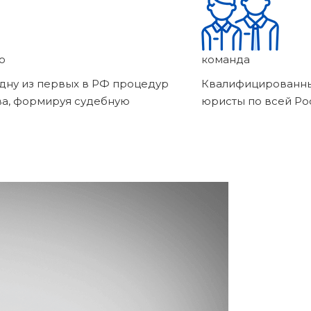
о
команда
дну из первых в РФ процедур
Квалифицированны
ва, формируя судебную
юристы по всей Ро