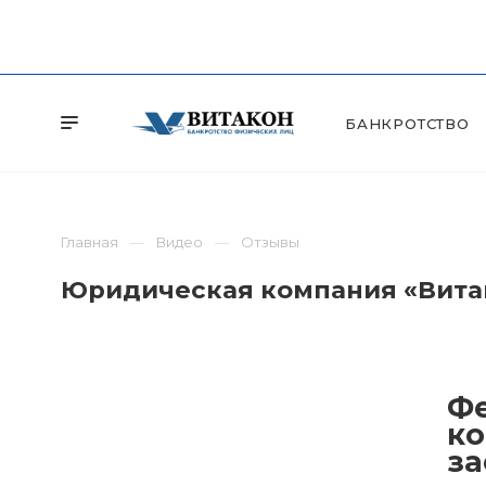
БАНКРОТСТВО
Главная
Видео
Отзывы
Юридическая компания «Витак
Фе
ко
за