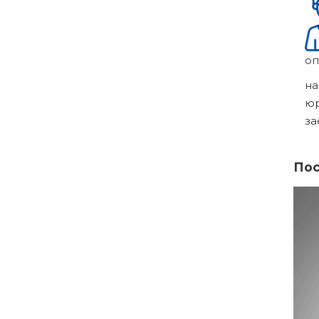
оп
на
ю
за
Пос