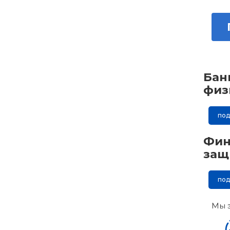
Бан
физ
по
Фин
защ
по
Мы 