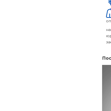
оп
на
ю
за
Пос