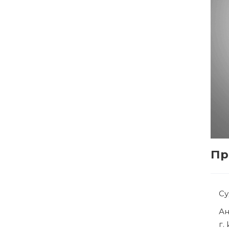
Пр
С
Р
г