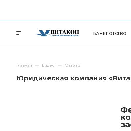
БАНКРОТСТВО
Главная
Видео
Отзывы
Юридическая компания «Витак
Фе
ко
за