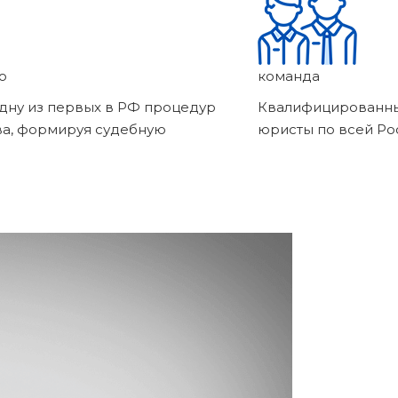
о
команда
дну из первых в РФ процедур
Квалифицированны
ва, формируя судебную
юристы по всей Ро