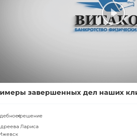
имеры завершенных дел наших кл
удебное решение
ябова Людмила
. Ижевск