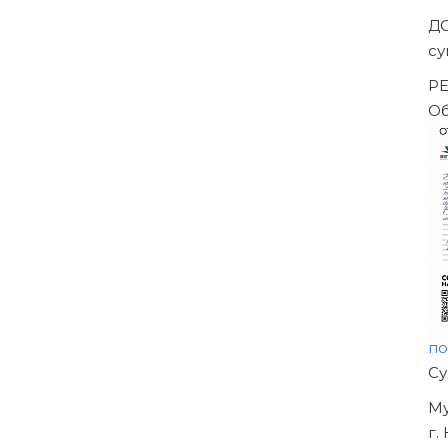
Д
с
Р
О
п
Н
О
У