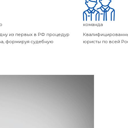
о
команда
дну из первых в РФ процедур
Квалифицированны
ва, формируя судебную
юристы по всей Ро