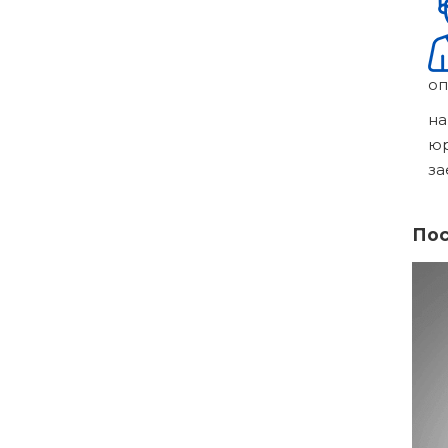
оп
на
ю
за
Пос