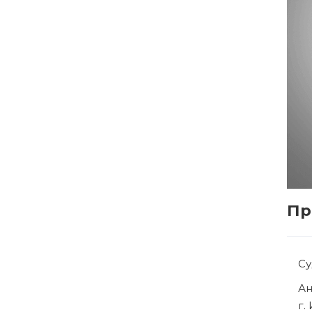
Пр
С
Р
г