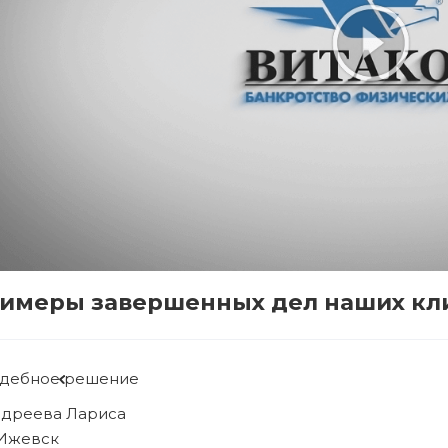
имеры завершенных дел наших кл
удебное решение
ябова Людмила
. Ижевск