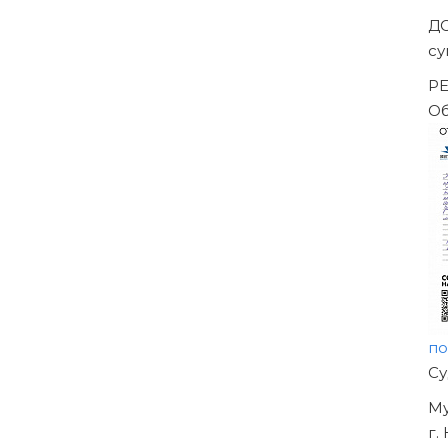
Д
с
Р
О
п
Н
О
У