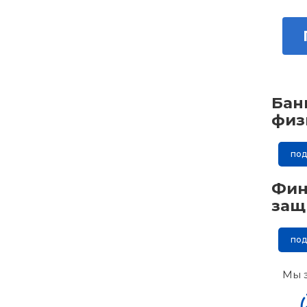
Бан
физ
по
Фин
защ
по
Мы 