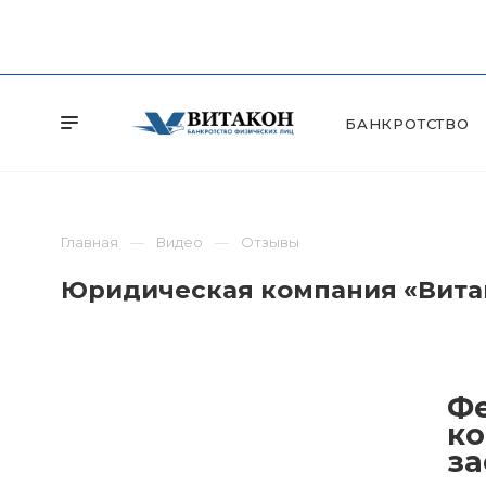
БАНКРОТСТВО
Главная
Видео
Отзывы
Юридическая компания «Витак
Фе
ко
за