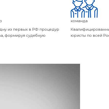
о
команда
дну из первых в РФ процедур
Квалифицированны
ва, формируя судебную
юристы по всей Ро