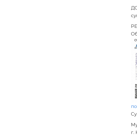
Д
су
РЕ
Об
по
Н
О
УЖ