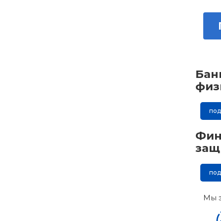
Бан
физ
по
Фин
защ
по
Мы 