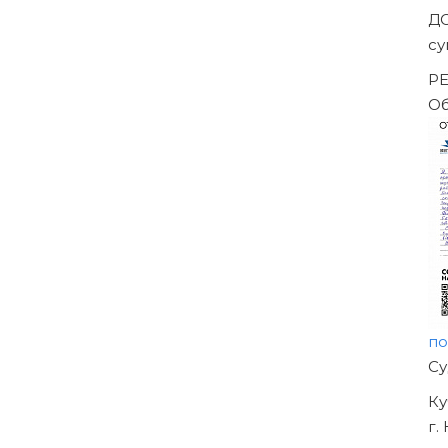
За
-->