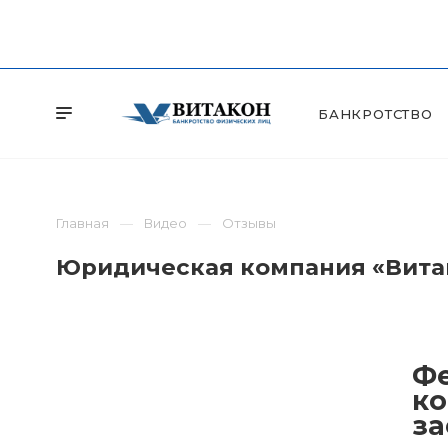
БАНКРОТСТВО
Главная
Видео
Отзывы
Юридическая компания «Витак
Фе
ко
за