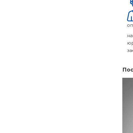
оп
на
ю
за
Пос