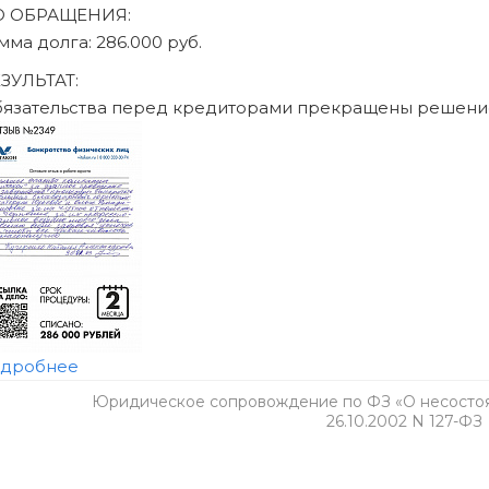
 том числе ограничения на получение кредита и повторное б
обратитесь к своему кредитору и в МФЦ.