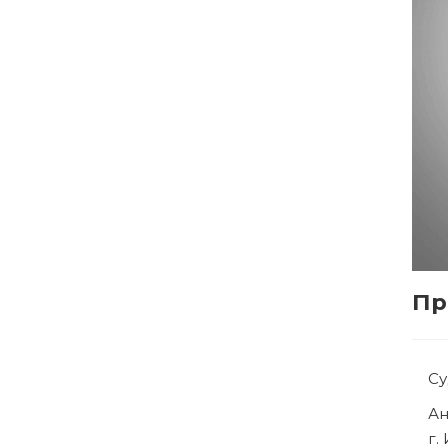
Пр
Су
Ря
г.