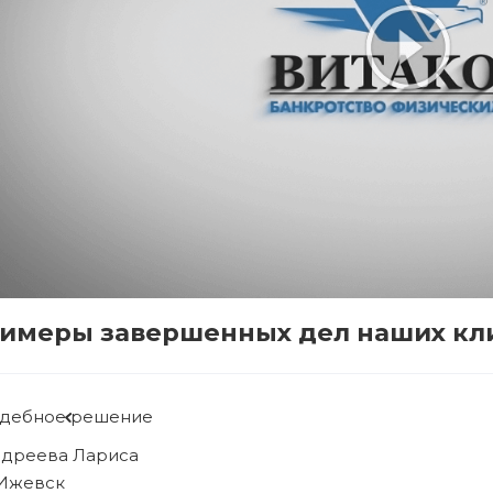
имеры завершенных дел наших кл
Судебное решение
Рябова Людмила
г. Ижевск