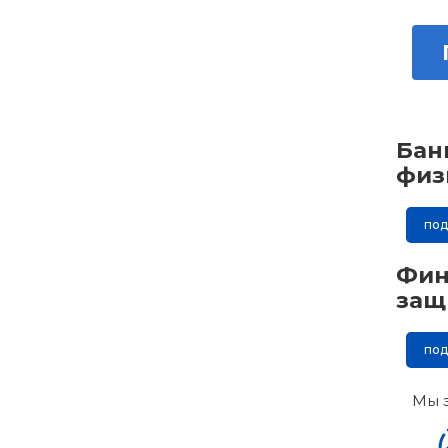
Бан
физ
по
Фин
защ
по
Мы 