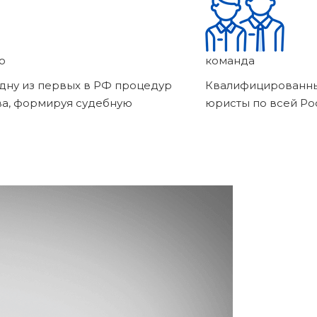
о
команда
дну из первых в РФ процедур
Квалифицированны
ва, формируя судебную
юристы по всей Ро