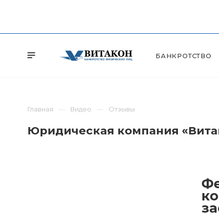
БАНКРОТСТВО
Главная
Видео
Отзывы
Юридическая компания «Витак
Фе
ко
за