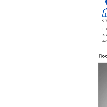
оп
на
ю
за
Пос