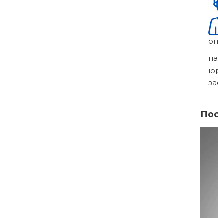
оп
на
ю
за
Пос