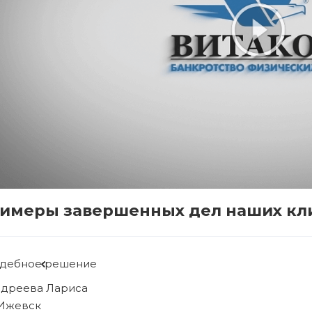
имеры завершенных дел наших кл
Судебное решение
Рябова Людмила
г. Ижевск