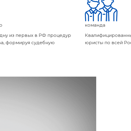
о
команда
дну из первых в РФ процедур
Квалифицированны
ва, формируя судебную
юристы по всей Ро