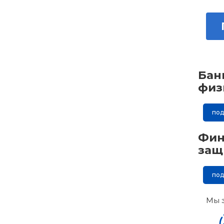
Бан
физ
по
Фин
защ
по
Мы 