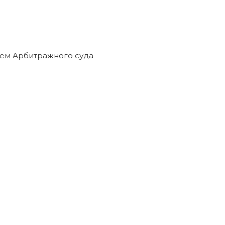
 руб.
ед кредиторами прекращены решением Арбитражного
ТЬСЯ