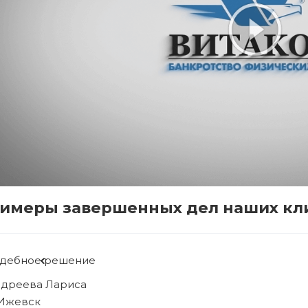
имеры завершенных дел наших кл
Судебное решение
Рябова Людмила
г. Ижевск