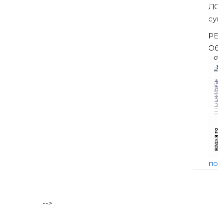
ены решением Арбитражного суда
-->