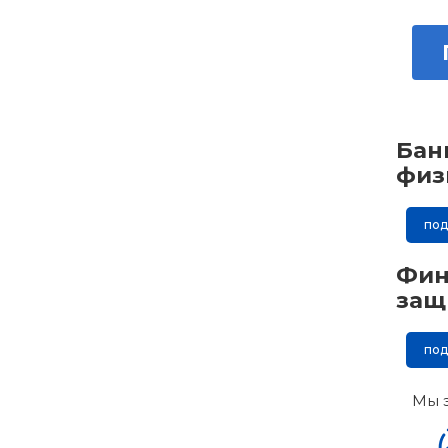
Бан
физ
по
Фин
защ
по
Мы 