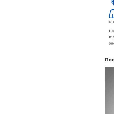
оп
на
ю
за
Пос