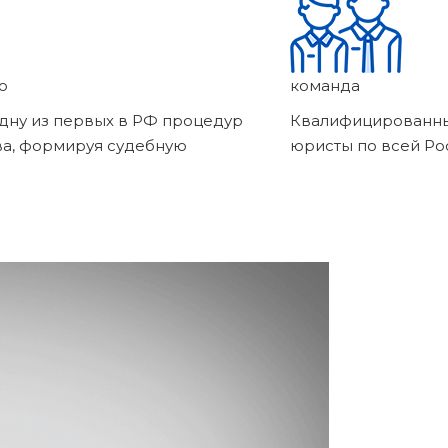
о
команда
дну из первых в РФ процедур
Квалифицированны
ва, формируя судебную
юристы по всей Ро