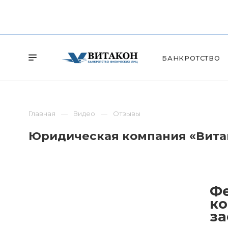
БАНКРОТСТВО
Главная
Видео
Отзывы
Юридическая компания «Витак
Фе
ко
за