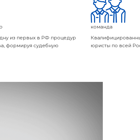
о
команда
дну из первых в РФ процедур
Квалифицированны
ва, формируя судебную
юристы по всей Ро