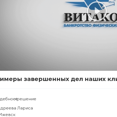
имеры завершенных дел наших кл
удебное решение
ябова Людмила
 Ижевск