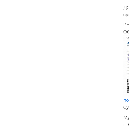
Д
су
РЕ
О
п
Н
О
У