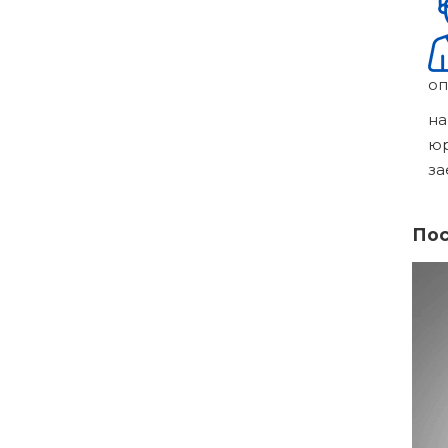
оп
на
ю
за
Пос