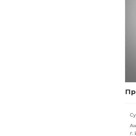
Пр
С
Р
г.