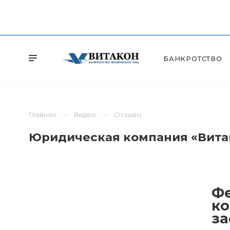
БАНКРОТСТВО
Главная
Видео
Отзывы
Юридическая компания «Витак
Фе
ко
за