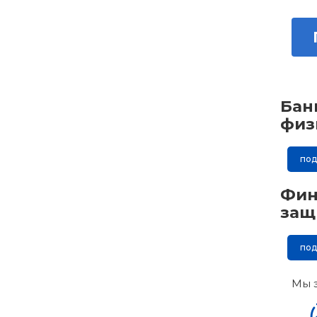
Бан
физ
по
Фин
защ
по
Мы 