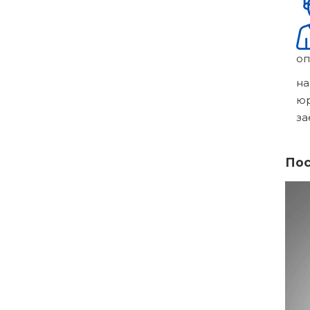
оп
на
ю
за
Пос