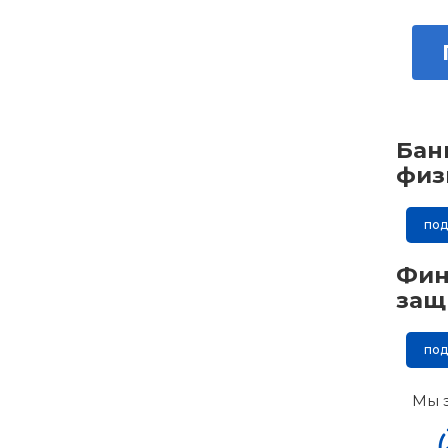
Бан
физ
по
Фин
защ
по
Мы 