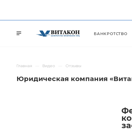
БАНКРОТСТВО
Главная
Видео
Отзывы
Юридическая компания «Витак
Фе
ко
за