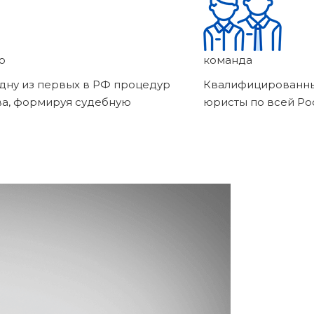
о
команда
дну из первых в РФ процедур
Квалифицированны
ва, формируя судебную
юристы по всей Ро