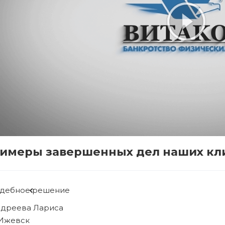
имеры завершенных дел наших кл
Судебное решение
Рябова Людмила
г. Ижевск