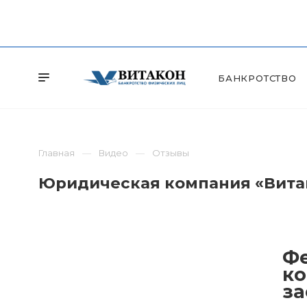
БАНКРОТСТВО
Главная
Видео
Отзывы
Юридическая компания «Витак
Фе
ко
за