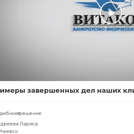
имеры завершенных дел наших кл
удебное решение
ябова Людмила
 Ижевск