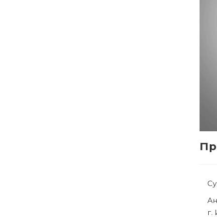
Пр
С
Р
г.