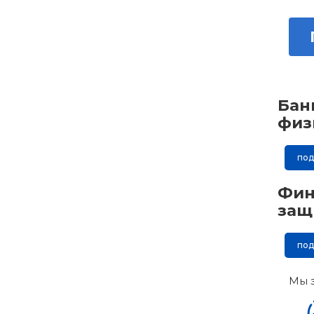
Бан
физ
по
Фин
защ
по
Мы 