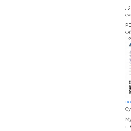
Д
су
РЕ
О
п
Н
О
У