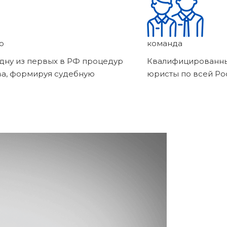
о
команда
дну из первых в РФ процедур
Квалифицированны
ва, формируя судебную
юристы по всей Ро