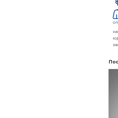
оп
на
ю
за
Пос