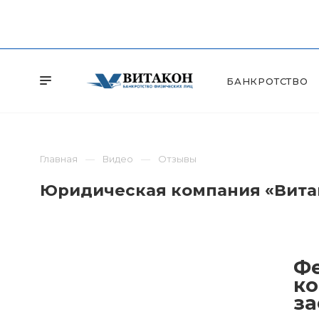
БАНКРОТСТВО
Главная
Видео
Отзывы
Юридическая компания «Витак
Фе
ко
за