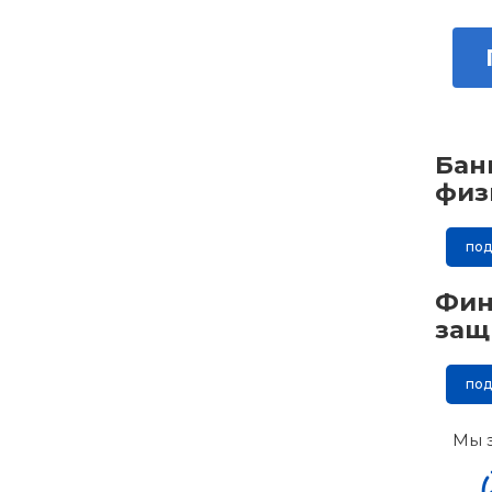
Бан
физ
по
Фин
защ
по
Мы 