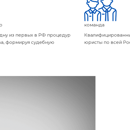
о
команда
дну из первых в РФ процедур
Квалифицированны
ва, формируя судебную
юристы по всей Ро