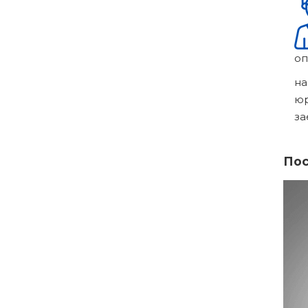
оп
на
ю
за
Пос