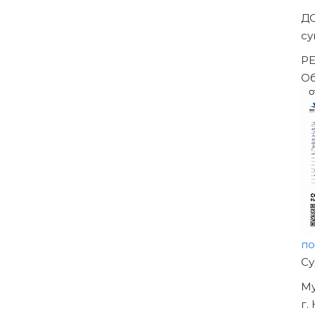
Д
с
Р
О
п
Н
О
У