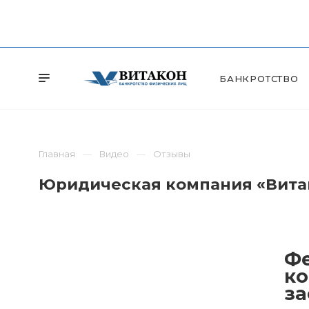
БАНКРОТСТВО
Главная
Видео
Отзывы
Юридическая компания «Витак
Фе
ко
за