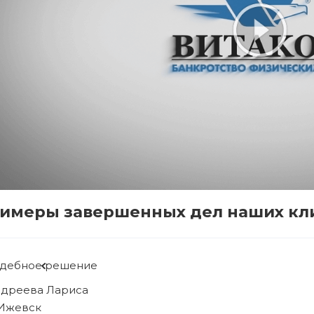
имеры завершенных дел наших кл
удебное решение
ябова Людмила
. Ижевск