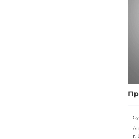
Пр
С
Р
г