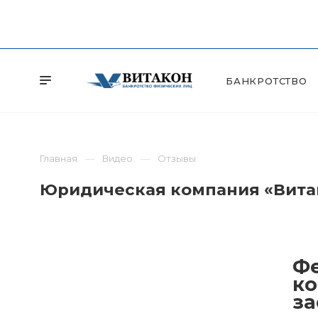
БАНКРОТСТВО
Главная
Видео
Отзывы
Юридическая компания «Витак
Фе
ко
за