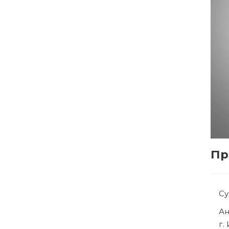
Пр
С
Р
г