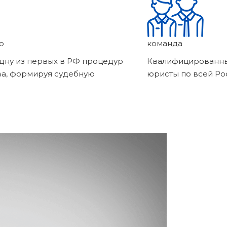
о
команда
дну из первых в РФ процедур
Квалифицированны
ва, формируя судебную
юристы по всей Ро