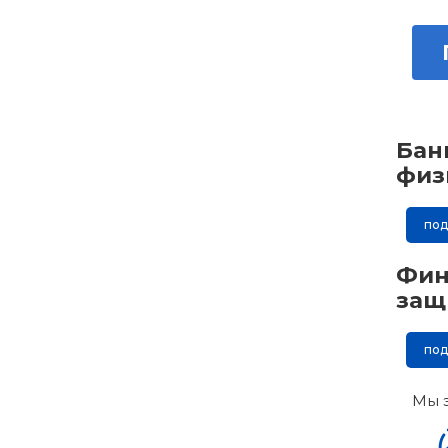
Бан
физ
по
Фин
защ
по
Мы 