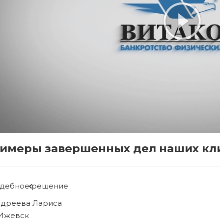
имеры завершенных дел наших кл
удебное решение
ябова Людмила
. Ижевск