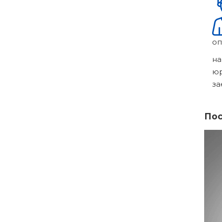
оп
на
ю
за
Пос