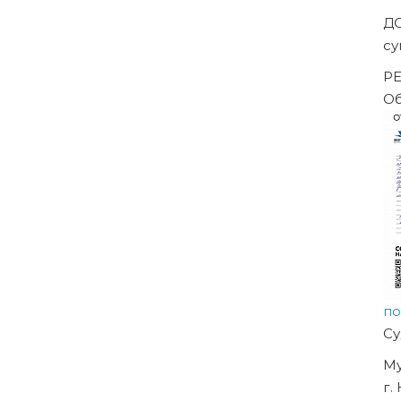
Д
с
Р
О
п
Н
О
У