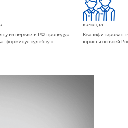
о
команда
дну из первых в РФ процедур
Квалифицированны
ва, формируя судебную
юристы по всей Ро