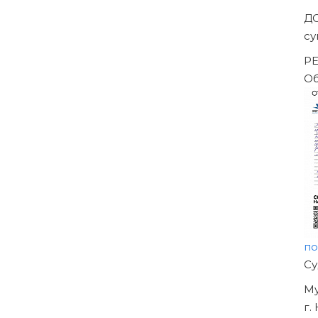
Д
с
Р
О
п
Н
О
У