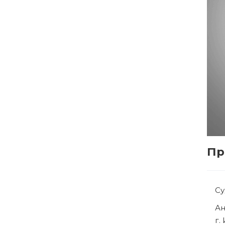
Пр
С
Р
г