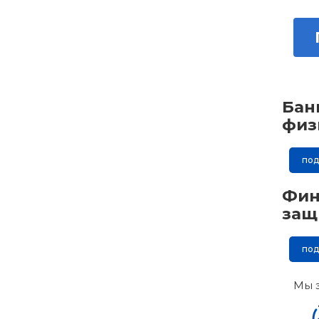
Бан
физ
по
Фин
защ
по
Мы 