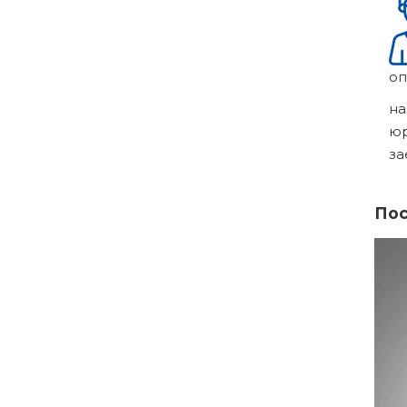
оп
на
ю
за
Пос