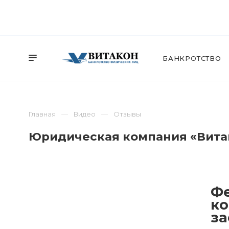
БАНКРОТСТВО
Главная
Видео
Отзывы
Юридическая компания «Витак
Фе
ко
за