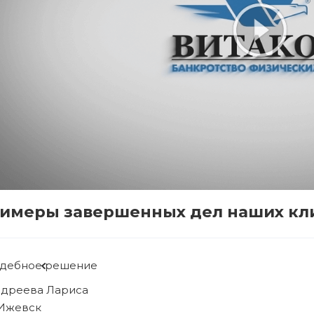
имеры завершенных дел наших кл
удебное решение
ябова Людмила
. Ижевск