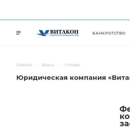
БАНКРОТСТВО
Главная
Видео
Отзывы
Юридическая компания «Витак
Фе
ко
за