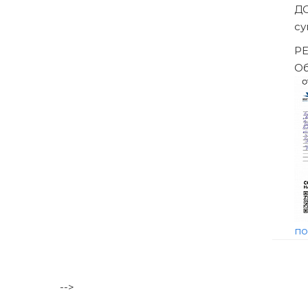
ешением Арбитражного суда
-->