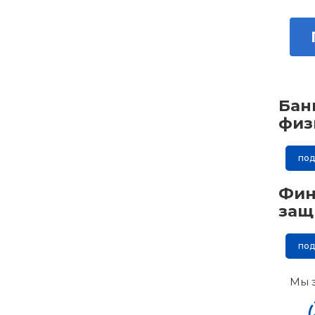
Бан
физ
по
Фин
защ
по
Мы 