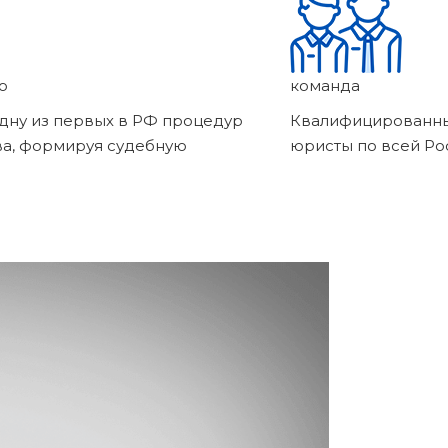
о
команда
дну из первых в РФ процедур
Квалифицированны
ва, формируя судебную
юристы по всей Ро