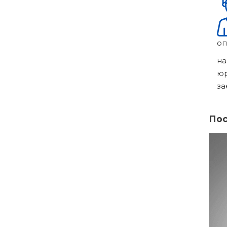
оп
на
ю
за
Пос