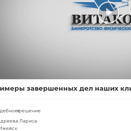
имеры завершенных дел наших кл
Судебное решение
Рябова Людмила
г. Ижевск